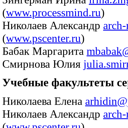
(
www.processmind.ru
)
Николаев Александр
arch
(
www.pscenter.ru
)
Бабак Маргарита
mbabak@
Смирнова Юлия
julia.smi
Учебные факультеты с
Николаева Елена
arhidin@
Николаев Александр
arch
(
www.pscenter.ru
)