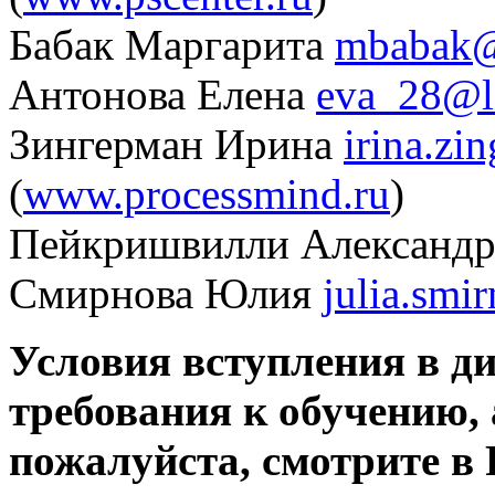
Бабак Маргарита
mbabak@
Антонова Елена
eva_28@li
Зингерман Ирина
irina.z
(
www.processmind.ru
)
Пейкришвилли Александ
Смирнова Юлия
julia.smi
Условия вступления в 
требования к обучению, 
пожалуйста, смотрите в 