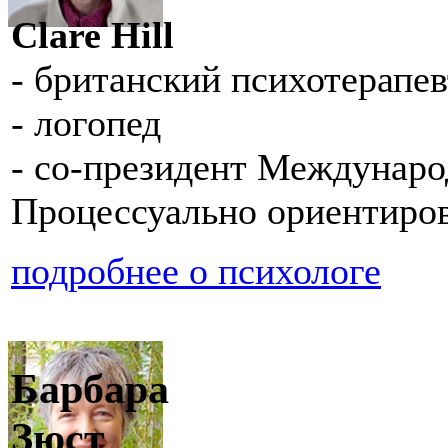
Clare Hill
- британский психотерапев
- логопед
- со-президент Междунар
Процессуально ориентиро
подробнее о психологе
Барбара
Зюст