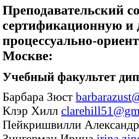
Преподавательский со
сертификационную и
процессуально-ориент
Москве:
Учебный факультет ди
Барбара Зюст
barbarazust
Клэр Хилл
clarehill51@gm
Пейкришвилли Александ
Зингерман Ирина
irina.z