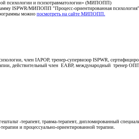
ой психологии и психотравматологии» (МИПОПП)
рамму ISPWR/МИПОПП "Процесс-ориентированная психология".
программы можно
посмотреть на сайте МИПОПП.
ихологии, член IAPOP, тренер-супервизор ISPWR, сертифициро
ерапии, действительный член EABP, международный тренер ОП
гештальт -терапевт, травма-терапевт, дипломированный специа
терапии и процессуально-ориентированной терапии.