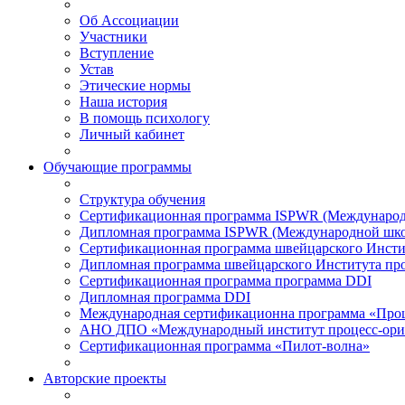
Об Ассоциации
Участники
Вступление
Устав
Этические нормы
Наша история
В помощь психологу
Личный кабинет
Обучающие программы
Структура обучения
Сертификационная программа ISPWR (Международ
Дипломная программа ISPWR (Международной шко
Сертификационная программа швейцарского Инсти
Дипломная программа швейцарского Института пр
Сертификационная программа программа DDI
Дипломная программа DDI
Международная сертификационна программа «Про
АНО ДПО «Международный институт процесс-ори
Сертификационная программа «Пилот-волна»
Авторские проекты