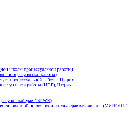
ной школы процессуальной работы)
лы процессуальной работы)
тута процессуальной работы, Цюрих
оцессуальной работы (ИПР), Цюрих
цессуальный ум» (ISPWR)
ентированной психологии и психотравматологии» (МИПОПП)