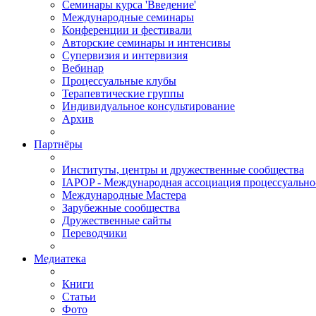
Семинары курса 'Введение'
Международные семинары
Конференции и фестивали
Авторские семинары и интенсивы
Супервизия и интервизия
Вебинар
Процессуальные клубы
Терапевтические группы
Индивидуальное консультирование
Архив
Партнёры
Институты, центры и дружественные сообщества
IAPOP - Международная ассоциация процессуальн
Международные Мастера
Зарубежные сообщества
Дружественные сайты
Переводчики
Медиатека
Книги
Статьи
Фото