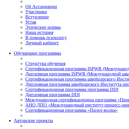
Об Ассоциации
Участники
Вступление
Устав
Этические нормы
Наша история
В помощь психологу
Личный кабинет
Обучающие программы
Структура обучения
Сертификационная программа ISPWR (Международ
Дипломная программа ISPWR (Международной шко
Сертификационная программа швейцарского Инсти
Дипломная программа швейцарского Института пр
Сертификационная программа программа DDI
Дипломная программа DDI
Международная сертификационна программа «Про
АНО ДПО «Международный институт процесс-ори
Сертификационная программа «Пилот-волна»
Авторские проекты