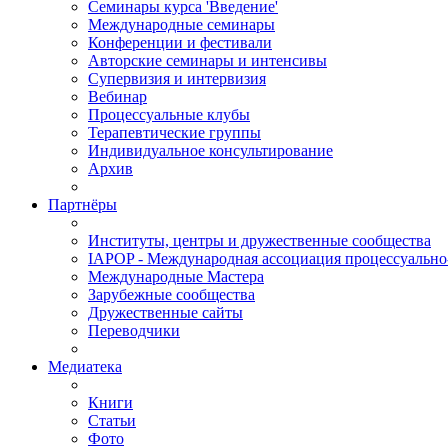
Семинары курса 'Введение'
Международные семинары
Конференции и фестивали
Авторские семинары и интенсивы
Супервизия и интервизия
Вебинар
Процессуальные клубы
Терапевтические группы
Индивидуальное консультирование
Архив
Партнёры
Институты, центры и дружественные сообщества
IAPOP - Международная ассоциация процессуальн
Международные Мастера
Зарубежные сообщества
Дружественные сайты
Переводчики
Медиатека
Книги
Статьи
Фото