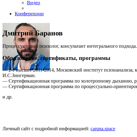
Видео
Конференции
Дмитрий Баранов
Процессуальный психолог, консультант интегрального подхода
Образование, сертификаты, программы
— 2-е высшее 2011-2014, Московский институт психоанализа, к
И.С.Зингерман.
— Сертификационная программа по холотропному дыханию, ру
— Сертификационная программа по процессуально-ориентиров
и др.
Личный сайт с подробной информацией:
caruna.space