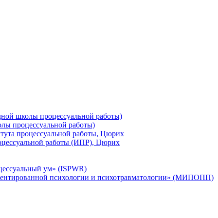
ной школы процессуальной работы)
лы процессуальной работы)
тута процессуальной работы, Цюрих
оцессуальной работы (ИПР), Цюрих
цессуальный ум» (ISPWR)
ентированной психологии и психотравматологии» (МИПОПП)