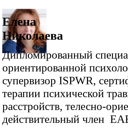
Елена
Николаева
Дипломированный специал
ориентированной психолог
супервизор ISPWR, серти
терапии психической тра
расстройств, телесно-ори
действительный член EA