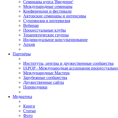
Семинары курса 'Введение'
Международные семинары
Конференции и фестивали
Авторские семинары и интенсивы
Супервизия и интервизия
Вебинар
Процессуальные клубы
Терапевтические группы
Индивидуальное консультирование
Архив
Партнёры
Институты, центры и дружественные сообщества
IAPOP - Международная ассоциация процессуальн
Международные Мастера
Зарубежные сообщества
Дружественные сайты
Переводчики
Медиатека
Книги
Статьи
Фото