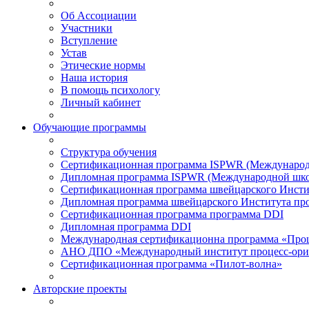
Об Ассоциации
Участники
Вступление
Устав
Этические нормы
Наша история
В помощь психологу
Личный кабинет
Обучающие программы
Структура обучения
Сертификационная программа ISPWR (Международ
Дипломная программа ISPWR (Международной шко
Сертификационная программа швейцарского Инсти
Дипломная программа швейцарского Института пр
Сертификационная программа программа DDI
Дипломная программа DDI
Международная сертификационна программа «Про
АНО ДПО «Международный институт процесс-ори
Сертификационная программа «Пилот-волна»
Авторские проекты