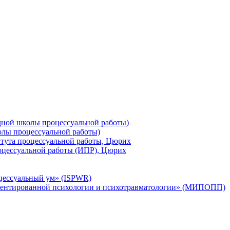
ной школы процессуальной работы)
лы процессуальной работы)
тута процессуальной работы, Цюрих
оцессуальной работы (ИПР), Цюрих
цессуальный ум» (ISPWR)
ентированной психологии и психотравматологии» (МИПОПП)