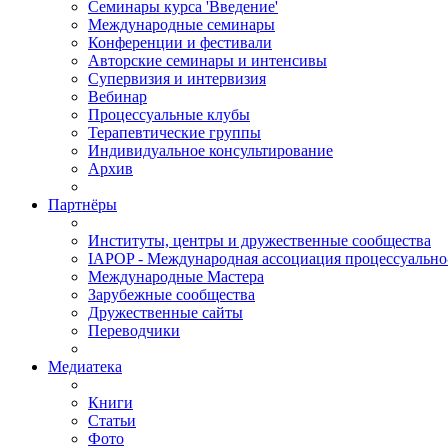
Семинары курса 'Введение'
Международные семинары
Конференции и фестивали
Авторские семинары и интенсивы
Супервизия и интервизия
Вебинар
Процессуальные клубы
Терапевтические группы
Индивидуальное консультирование
Архив
Партнёры
Институты, центры и дружественные сообщества
IAPOP - Международная ассоциация процессуальн
Международные Мастера
Зарубежные сообщества
Дружественные сайты
Переводчики
Медиатека
Книги
Статьи
Фото