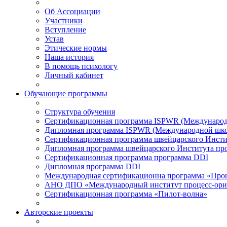
Об Ассоциации
Участники
Вступление
Устав
Этические нормы
Наша история
В помощь психологу
Личный кабинет
Обучающие программы
Структура обучения
Сертификационная программа ISPWR (Международ
Дипломная программа ISPWR (Международной шко
Сертификационная программа швейцарского Инсти
Дипломная программа швейцарского Института пр
Сертификационная программа программа DDI
Дипломная программа DDI
Международная сертификационна программа «Про
АНО ДПО «Международный институт процесс-ори
Сертификационная программа «Пилот-волна»
Авторские проекты