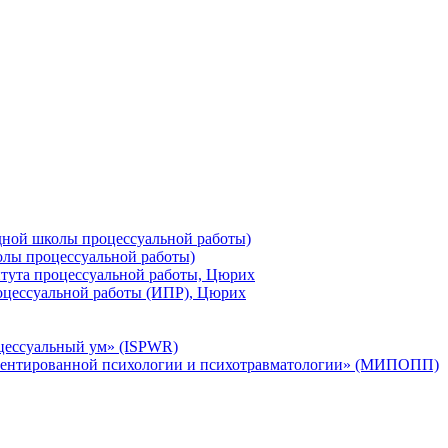
ной школы процессуальной работы)
лы процессуальной работы)
тута процессуальной работы, Цюрих
оцессуальной работы (ИПР), Цюрих
цессуальный ум» (ISPWR)
ентированной психологии и психотравматологии» (МИПОПП)